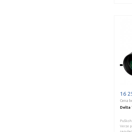
16 2
Cena b
Delta 
Puškohl
Verze p
regulac