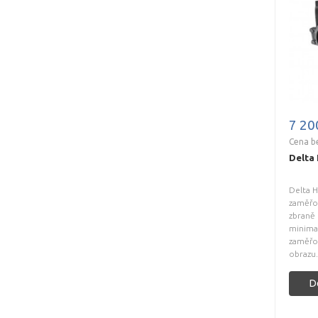
7 20
Cena b
Delta 
Delta H
zaměřo
zbraně 
minimal
zaměřov
obrazu. 
D