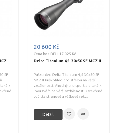
20 600 Kč
Cena bez DPH: 17 025 Kč
 MCZ
Delta Titanium 4,5-30x50 SF MCZ II
50 SF
Puškohled Delta Titanium 4,5-30x50 SF
ší
MCZ II Puškohled pro střelbu na větší
 také k
vzdálenosti. Vhodný pro sport,ale také k
tevřené
lovu zvěře na větší vzdálenosti. Otevřené
točítka stranové a výškové rekt..
Detail