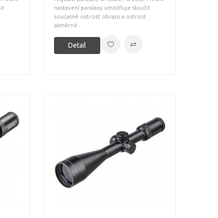
it
nastavení paralaxy umožňuje sloučit
současně ostrost obrazu a ostrost
záměrné..
Detail