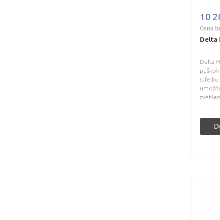
10 2
Cena b
Delta
Delta 
puškoh
střelbu
umožňuj
zvětšen
D