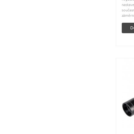
nastave
současn
záměrné
D