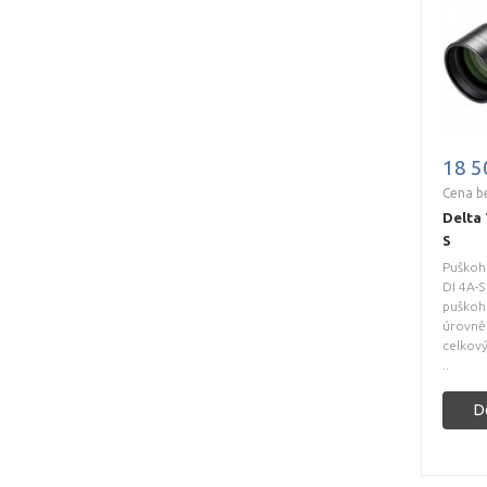
18 5
Cena b
Delta 
S
Puškoh
DI 4A-
puškohl
úrovně 
celkov
..
D