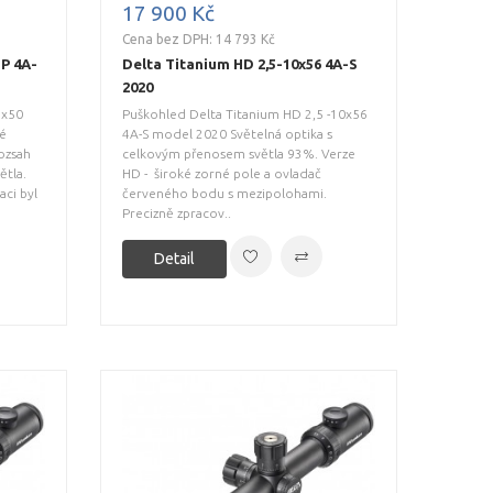
17 900 Kč
Cena bez DPH: 14 793 Kč
FP 4A-
Delta Titanium HD 2,5-10x56 4A-S
2020
4x50
Puškohled Delta Titanium HD 2,5 -10x56
né
4A-S model 2020 Světelná optika s
ozsah
celkovým přenosem světla 93%. Verze
ětla.
HD - široké zorné pole a ovladač
aci byl
červeného bodu s mezipolohami.
Precizně zpracov..
Detail