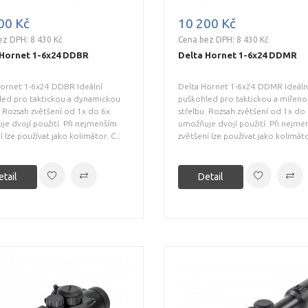
00 Kč
10 200 Kč
ez DPH: 8 430 Kč
Cena bez DPH: 8 430 Kč
 Hornet 1-6x24 DDBR
Delta Hornet 1-6x24 DDMR
Hornet 1-6x24 DDBR Ideální
Delta Hornet 1-6x24 DDMR Ideáln
led pro taktickou a dynamickou
puškohled pro taktickou a mířen
. Rozsah zvětšení od 1x do 6x
střelbu. Rozsah zvětšení od 1x do
e dvojí použití. Při nejmenším
umožňuje dvojí použití. Při nejme
í lze používat jako kolimátor. C..
zvětšení lze používat jako kolimátor
etail
Detail