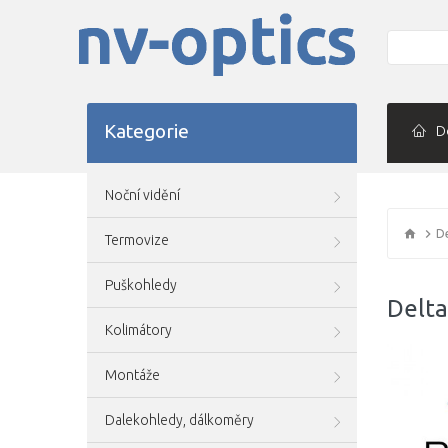
Kategorie
D
Noční vidění
De
Termovize
Puškohledy
Delta
Kolimátory
Montáže
Dalekohledy, dálkoměry