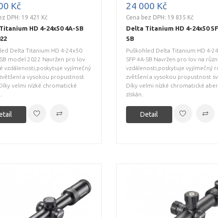
00 Kč
24 000 Kč
ez DPH: 19 421 Kč
Cena bez DPH: 19 835 Kč
 Titanium HD 4-24x50 4A-SB
Delta Titanium HD 4-24x50 S
022
SB
led Delta Titanium HD 4-24x50
Puškohled Delta Titanium HD 4-2
-SB model 2022 Navržen pro lov
SFP 4A-SB Navržen pro lov na růz
é vzdálenosti,poskytuje vyjímečný
vzdálenosti,poskytuje vyjímečný r
zvětšení a vysokou propustnost
zvětšení a vysokou propustnost sv
 Díky velmi nízké chromatické
Díky velmi nízké chromatické aber
.
získán..
etail
Detail