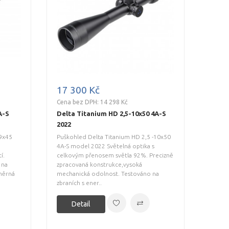
17 300 Kč
Cena bez DPH: 14 298 Kč
A-S
Delta Titanium HD 2,5-10x50 4A-S
2022
-9x45
Puškohled Delta Titanium HD 2,5 -10x50
o
4A-S model 2022 Světelná optika s
í.
celkovým přenosem světla 92%. Precizně
 na
zpracovaná konstrukce,vysoká
áměrná
mechanická odolnost. Testováno na
zbraních s ener..
Detail