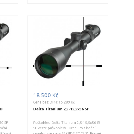
18 500 Kč
Cena bez DPH: 15 289 Kč
2D
Delta Titanium 2,5-15,5x56 SF
50 SF
Puškohled Delta Titanium 2,5-15,5x56 IR
oční
SF Verze puškohledu Titanium s boční
 Přesné
regulaci paralaxy SF (SIDE FOCUS). Přesné