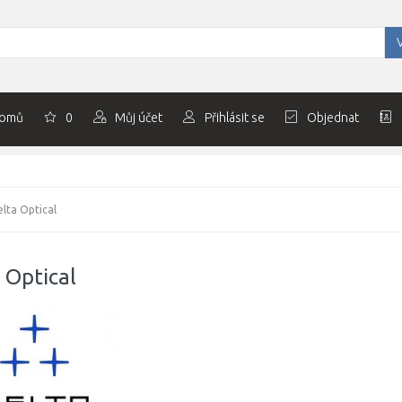
omů
0
Můj účet
Přihlásit se
Objednat
lta Optical
 Optical