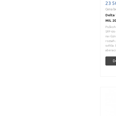
23 5
Cena b
Delta
MIL 2
Puškoh
SFP 4A
na různ
rozsah 
světla.
aberaci.
D