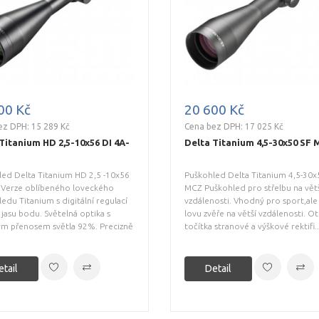
00 Kč
20 600 Kč
ez DPH: 15 289 Kč
Cena bez DPH: 17 025 Kč
Titanium HD 2,5-10x56 DI 4A-
Delta Titanium 4,5-30x50 SF
led Delta Titanium HD 2,5 -10x56
Puškohled Delta Titanium 4,5-30x
S Verze oblíbeného loveckého
MCZ Puškohled pro střelbu na vět
edu Titanium s digitální regulací
vzdálenosti. Vhodný pro sport,ale
jasu bodu. Světelná optika s
lovu zvěře na větší vzdálenosti. O
ým přenosem světla 92%. Precizně
točítka stranové a výškové rektifi..
etail
Detail