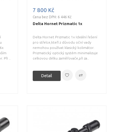
7 800 Kč
Cena bez DPH: 6 446 Kč
Delta Hornet Prizmatic 1x
í
Delta Hornet Prizmatic 1x Ideální řešení
ou
pro střelce,kteří z důvodu oční vady
 6x
nemohou používat klasický kolimátor.
nším
Prizmatický optický systém minimalizuje
. Při ..
celkovou délku zaměřovače,při za..
Detail