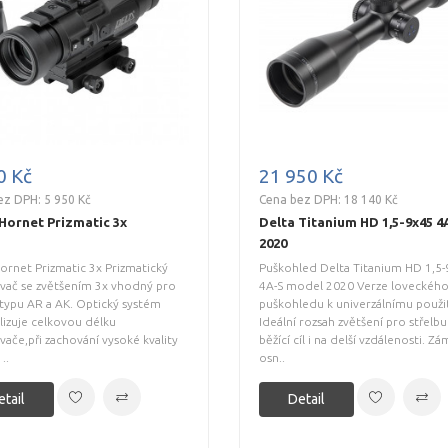
0 Kč
21 950 Kč
ez DPH: 5 950 Kč
Cena bez DPH: 18 140 Kč
Hornet Prizmatic 3x
Delta Titanium HD 1,5-9x45 4
2020
ornet Prizmatic 3x Prizmatický
Puškohled Delta Titanium HD 1,5
vač se zvětšením 3x vhodný pro
4A-S model 2020 Verze loveckéh
typu AR a AK. Optický systém
puškohledu k univerzálnímu použit
izuje celkovou délku
Ideální rozsah zvětšení pro střelbu
ače,při zachování vysoké kvality
běžící cíl i na delší vzdálenosti. Z
..
osn..
etail
Detail