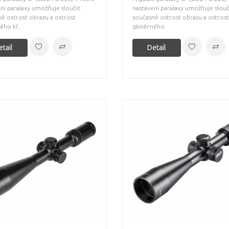
ní paralaxy umožňuje sloučit
nastavení paralaxy umožňuje slouč
ě ostrost obrazu a ostrost
současně ostrost obrazu a ostrost
ho kř..
záměrného..
etail
Detail