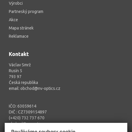
Výrobci
Partneský program
Akce
Mapa stránek
Reklamace
Kontakt
Václav Smrž
Rusín 5
793 97
Česká republika
email: obchod@nv-optics.cz
IČO: 63059614
DIČ : CZ7309154897
(+420) 732 737 670
obchod@nv-optics.cz
Používáme soubory cookie