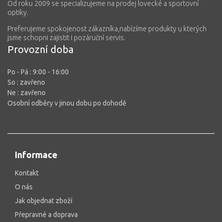
Od roku 2009 se specializujeme na prodej lovecké a sportovní
optiky.
Preferujeme spokojenost zákazníka,nabízíme produkty u kterých
jsme schopni zajistit i pozáruční servis.
Provozní doba
Po - Pá :
9:00 - 16:00
So
: zavřeno
Ne :
zavřeno
Osobní odběry v jinou dobu po dohodě
Informace
Kontakt
O nás
Jak objednat zboží
Přepravné a doprava