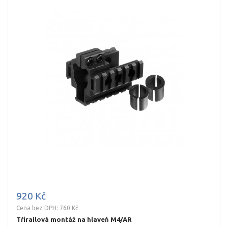
920 Kč
Cena bez DPH: 760 Kč
Třírailová montáž na hlaveń M4/AR