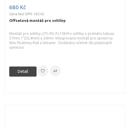
680 Kč
Cena bez DPH: 562 Kč
Offsetová montáž pro svítilny
Montáž pro svítilny UTG RG-FL138 Pro svítilny o průměru tubusu
27mm,1"(25,4mm) a 20mm. Integrovaná montáž pro upnutí na
lištu Picatinny-Rail a Weaver. Dodáváno včetně 2ks plastových
vymezov..
Detail