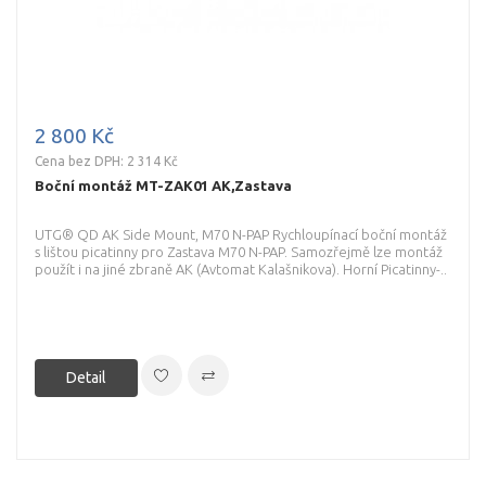
2 800 Kč
Cena bez DPH: 2 314 Kč
Boční montáž MT-ZAK01 AK,Zastava
UTG® QD AK Side Mount, M70 N-PAP Rychloupínací boční montáž
s lištou picatinny pro Zastava M70 N-PAP. Samozřejmě lze montáž
použít i na jiné zbraně AK (Avtomat Kalašnikova). Horní Picatinny-..
Detail