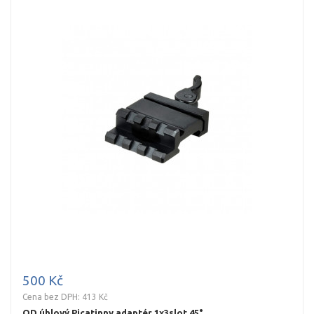
500 Kč
Cena bez DPH: 413 Kč
QD úhlový Picatinny adaptér 1x3slot 45°