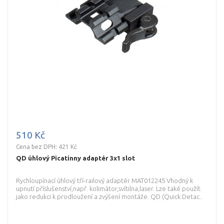
510 Kč
Cena bez DPH: 421 Kč
QD úhlový Picatinny adaptér 3x1 slot
Rychloupínací úhlový tří-railový adaptér MAT012245 Vhodný k
upnutí příslušenství,např. kolimátor,svítilna,laser. Lze také použít
jako redukci k prodloužení a zvýšení montáže. QD (Quick Detac..