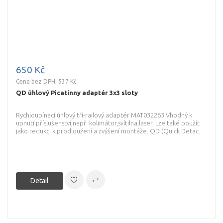
650 Kč
Cena bez DPH: 537 Kč
QD úhlový Picatinny adaptér 3x3 sloty
Rychloupínací úhlový tří-railový adaptér MAT032263 Vhodný k
upnutí příslušenství,např. kolimátor,svítilna,laser. Lze také použít
jako redukci k prodloužení a zvýšení montáže. QD (Quick Detac..
Detail