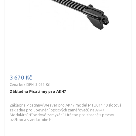
3 670 Kč
Cena bez DPH: 3 033 Kč
Základna Picatinny pro AK47
Základna Picatinny/Weaver pro AK47 model MTU014 19.slotová
základna pro upevnění optických zaměřovačů na AK47.
Modulární,tříbodové zamykání. Určeno pro zbraně s pevnou
pažbou a standartním h..