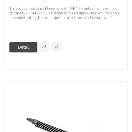
Třírailová montáž na hlaveň pro M4/AR15 Montáž na hlaveň pro
zbraně typu M4 / AR15 se třemi raily Picatinny/Weaver. Vhodné k
upevnění svítilny,bipodu a jiného příslušenství k hlavni zbraně. ..
Detail