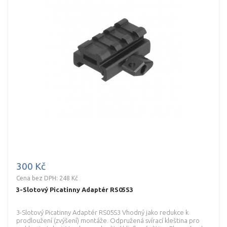
300 Kč
Cena bez DPH: 248 Kč
3-Slotový Picatinny Adaptér RS05S3
3-Slotový Picatinny Adaptér RS05S3 Vhodný jako redukce k
prodloužení (zvýšení) montáže. Odpružená svírací kleština pro