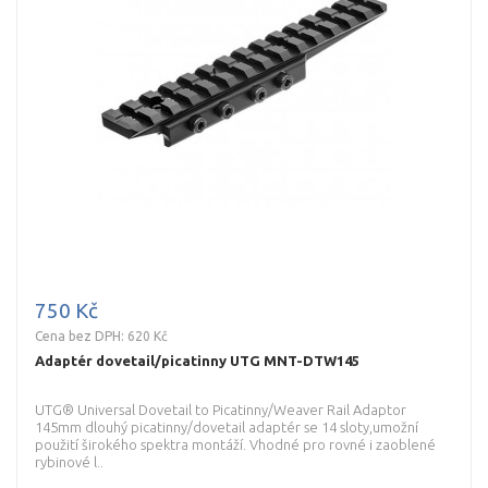
750 Kč
Cena bez DPH: 620 Kč
Adaptér dovetail/picatinny UTG MNT-DTW145
UTG® Universal Dovetail to Picatinny/Weaver Rail Adaptor
145mm dlouhý picatinny/dovetail adaptér se 14 sloty,umožní
použití širokého spektra montáží. Vhodné pro rovné i zaoblené
rybinové l..