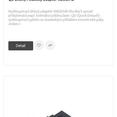
Rychloupínací úhlový adaptér MAS0340 Vhodný k upnutí
příslušenství,např. kolimátor,svítilna,laser. QD (Quick Detach) :
rychloupínací systém se stavitelným přítlakem excentrické páky.
Jeden r..
Detail