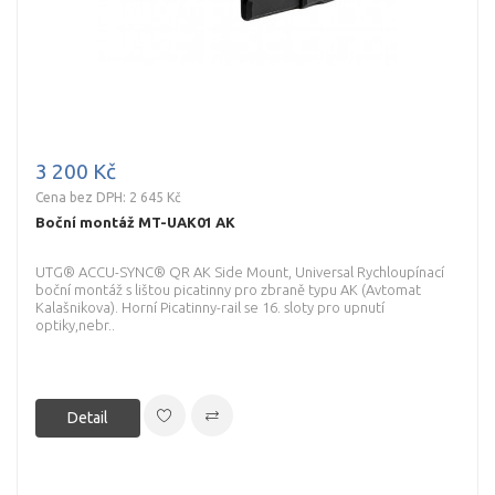
3 200 Kč
Cena bez DPH: 2 645 Kč
Boční montáž MT-UAK01 AK
UTG® ACCU-SYNC® QR AK Side Mount, Universal Rychloupínací
boční montáž s lištou picatinny pro zbraně typu AK (Avtomat
Kalašnikova). Horní Picatinny-rail se 16. sloty pro upnutí
optiky,nebr..
Detail