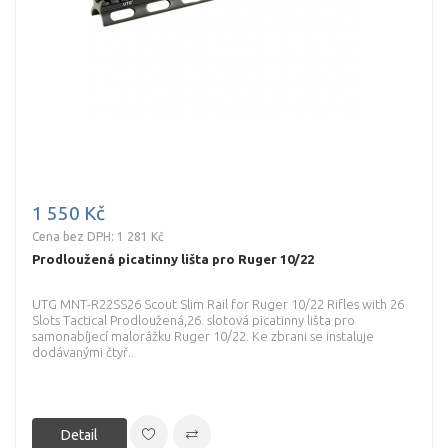
1 550 Kč
Cena bez DPH: 1 281 Kč
Prodloužená picatinny lišta pro Ruger 10/22
UTG MNT-R22SS26 Scout Slim Rail for Ruger 10/22 Rifles with 26
Slots Tactical Prodloužená,26. slotová picatinny lišta pro
samonabíjecí malorážku Ruger 10/22. Ke zbrani se instaluje
dodávanými čtyř..
Detail