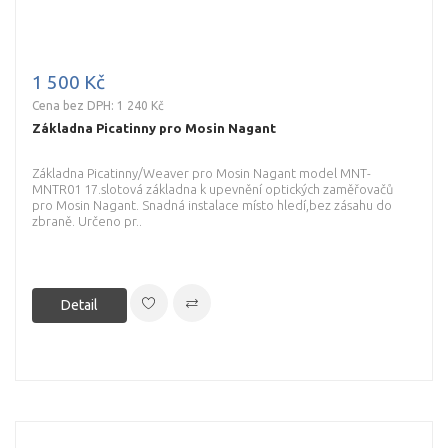
1 500 Kč
Cena bez DPH: 1 240 Kč
Základna Picatinny pro Mosin Nagant
Základna Picatinny/Weaver pro Mosin Nagant model MNT-
MNTR01 17.slotová základna k upevnění optických zaměřovačů
pro Mosin Nagant. Snadná instalace místo hledí,bez zásahu do
zbraně. Určeno pr..
Detail