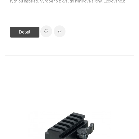
rychlou instalaci. Vyrobeno z kvalitní hliníkové slitiny. Eloxováno,b..
Detail