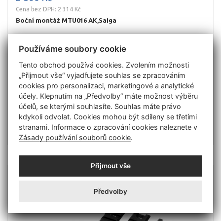
Cena bez DPH: 2 314 Kč
Boční montáž MTU016 AK,Saiga
Boční montáž UTG MTU016 pro AK,Saiga Rychloupínací boční
Používáme soubory cookie
montáž s lištou picatinny pro zbraně typu AK (Avtomat
Kalašnikova). Picatinny-rail se 16. sloty´(165mm) pro upnutí optiky
Tento obchod používá cookies. Zvolením možnosti
nebrání p..
„Přijmout vše“ vyjadřujete souhlas se zpracováním
cookies pro personalizaci, marketingové a analytické
účely. Klepnutím na „Předvolby“ máte možnost výběru
účelů, se kterými souhlasíte. Souhlas máte právo
Detail
kdykoli odvolat. Cookies mohou být sdíleny se třetími
stranami. Informace o zpracování cookies naleznete v
Zásady používání souborů cookie
.
Přijmout vše
Předvolby