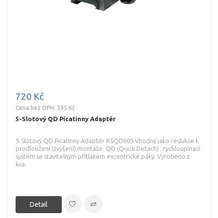
720 Kč
Cena bez DPH: 595 Kč
5-Slotový QD Picatinny Adaptér
5-Slotový QD Picatinny Adaptér RSQD605 Vhodný jako redukce k
prodloužení (zvýšení) montáže. QD (Quick Detach) : rychloupínací
systém se stavitelným přítlakem excentrické páky. Vyrobeno z
kva..
Detail