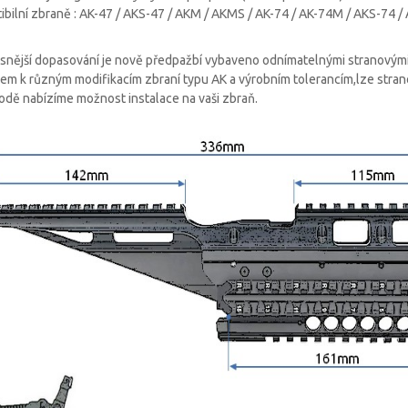
bilní zbraně : AK-47 / AKS-47 / AKM / AKMS / AK-74 / AK-74M / AKS-74 / 
snější dopasování je nově předpažbí vybaveno odnímatelnými stranovými d
m k různým modifikacím zbraní typu AK a výrobním tolerancím,lze stran
odě nabízíme možnost instalace na vaši zbraň.