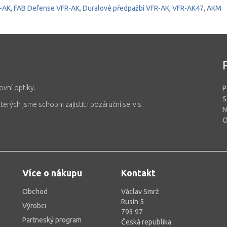
-AK
,
FAB Defense VFR-AK
,
Duralové předpažbí VFR-AK
,
VFR-AK47
,
AKM
ovní optiky.
P
rých jsme schopni zajistit i pozáruční servis.
N
O
Více o nákupu
Kontakt
Obchod
Václav Smrž
Rusín 5
Výrobci
793 97
Partneský program
Česká republika