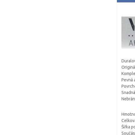
Duralo
Originá
Komplet
Pevná a
Povrcho
Snadná
Nebrání
Hmotnos
Celkov
Šířka p
Součást