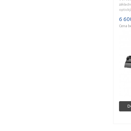
základn
optický
6 60
Cena b
D