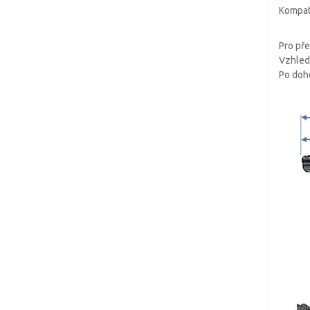
Kompati
Pro pře
Vzhlede
Po doh