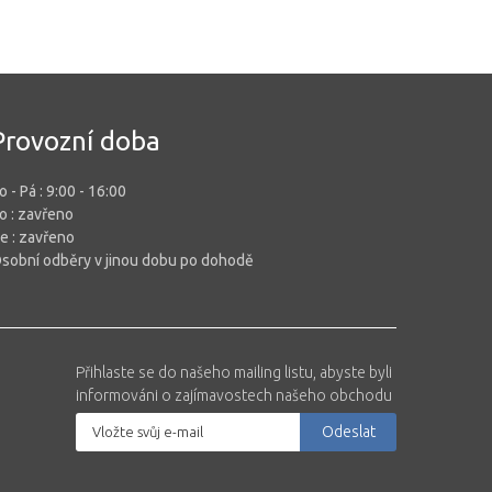
Provozní doba
o - Pá :
9:00 - 16:00
So
: zavřeno
e :
zavřeno
sobní odběry v jinou dobu po dohodě
Přihlaste se do našeho mailing listu, abyste byli
informováni o zajímavostech našeho obchodu
Odeslat