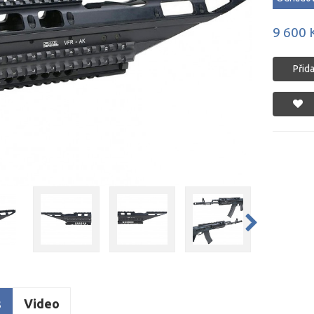
9 600 
Přid
s
Video