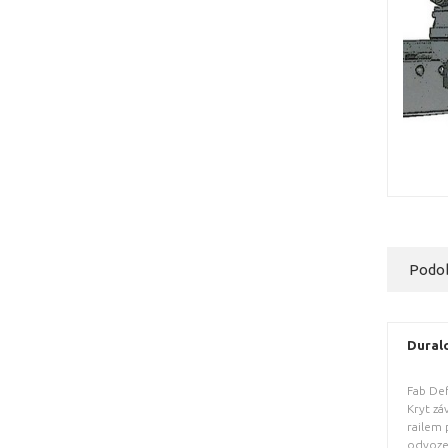
Podo
Dural
Fab De
Kryt zá
railem 
odvozen