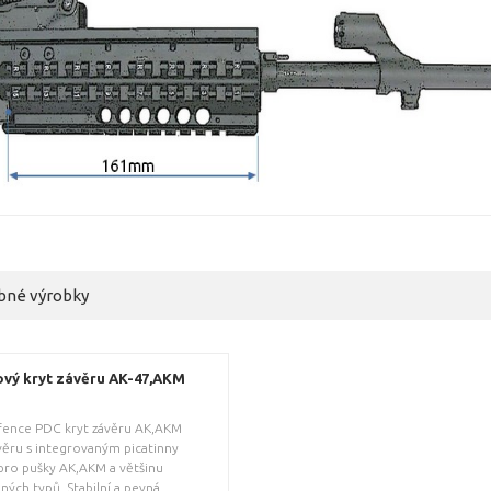
bné výrobky
ový kryt závěru AK-47,AKM
fence PDC kryt závěru AK,AKM
věru s integrovaným picatinny
pro pušky AK,AKM a většinu
ých typů. Stabilní a pevná