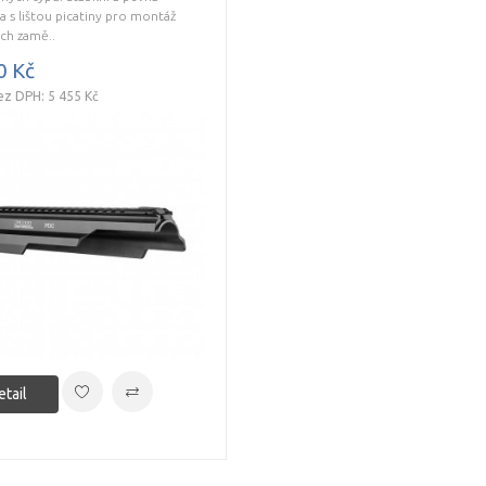
a s lištou picatiny pro montáž
ch zamě..
0 Kč
ez DPH: 5 455 Kč
etail