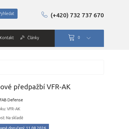
Vyhledat
(+420) 732 737 670
0
Kontakt
Články
lové předpažbí VFR-AK
FAB Defense
bku:
VFR-AK
st: Na skladě
ané doručení: 11.08.2026