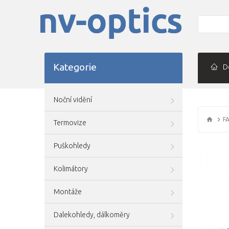
Kategorie
D
Noční vidění
F
Termovize
Puškohledy
Kolimátory
Montáže
Dalekohledy, dálkoměry