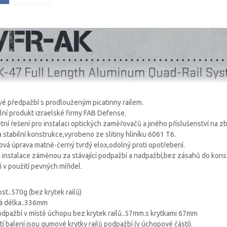
vé předpažbí s prodlouženým picatinny railem.
lní produkt izraelské firmy FAB Defense.
ní řešení pro instalaci optických zaměřovačů a jiného příslušenství na z
 stabilní konstrukce,vyrobeno ze slitiny hliníku 6061 T6.
vá úprava matně-černý tvrdý elox,odolný proti opotřebení.
 instalace záměnou za stávající podpažbí a nadpažbí,bez zásahů do kons
 v použití pevných mířidel.
t..570g (bez krytek railů)
á délka..336mm
odpažbí v místě úchopu bez krytek railů..57mm.s krytkami 67mm
í balení jsou gumové krytky railů podpažbí (v úchopové části).