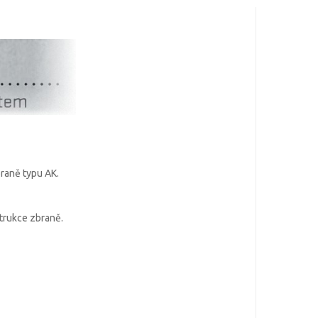
braně typu AK.
trukce zbraně.