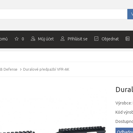
omů
0
Můj účet
Přihlásit se
Objednat
AB Defense
Duralové předpažbí VFR-AK
Dura
Výrobce:
Kód výro
Dostupno
Odhadov