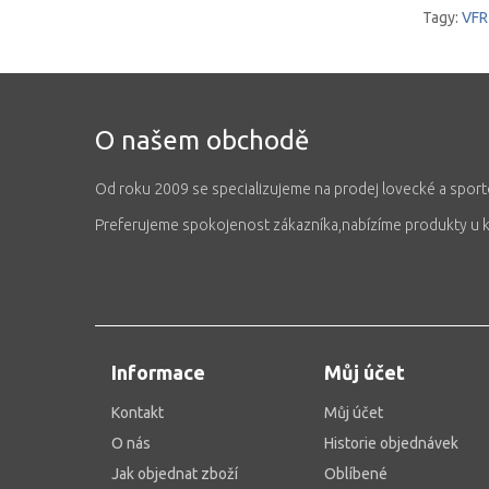
Tagy:
VFR
O našem obchodě
Od roku 2009 se specializujeme na prodej lovecké a sport
Preferujeme spokojenost zákazníka,nabízíme produkty u kte
Informace
Můj účet
Kontakt
Můj účet
O nás
Historie objednávek
Jak objednat zboží
Oblíbené